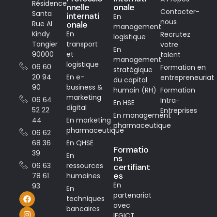
Résidence
nnelle
onale
Contacter-
Santa
internati
En
nous
Rue Al
onale
management
Kindy
En
Recrutez
logistique
Tangier
transport
votre
En
90000
et
talent
management
logistique
06 60
Formation en
stratégique
20 94
En e-
entrepreneuriat
du capital
90
business &
humain (RH)
Formation
marketing
06 64
Intra-
En HSE
digital
52 22
Entreprises
En management
44
En marketing
pharmaceutique
pharmaceutique
06 62
68 36
En QHSE
Formatio
39
En
ns
06 63
ressources
certifiant
es
78 61
humaines
En
93
En
partenariat
techniques
avec
bancaires
IFGICT