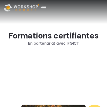
Formation Professionnelle
Formations certifiantes
Intra-Entreprises
Formations certifiantes
En partenariat avec IFGICT