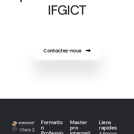
IFGICT
Contactez-nous
Formatio
Master
Liens
n
pro
rapides
Clara 2
Professio
internati
A Propos