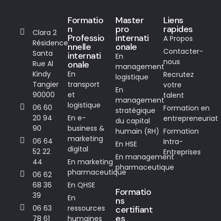
Formatio
Master
Liens
n
pro
rapides
Clara 2
Professio
internati
A Propos
Résidence
nnelle
onale
Contacter-
Santa
internati
En
nous
Rue Al
onale
management
Kindy
En
Recrutez
logistique
Tangier
transport
votre
En
90000
et
talent
management
logistique
06 60
Formation en
stratégique
20 94
En e-
entrepreneuriat
du capital
90
business &
humain (RH)
Formation
marketing
06 64
Intra-
En HSE
digital
52 22
Entreprises
En management
44
En marketing
pharmaceutique
pharmaceutique
06 62
68 36
En QHSE
Formatio
39
En
ns
06 63
ressources
certifiant
es
78 61
humaines