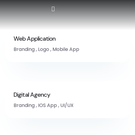
Formation Professionnelle
Formations certifiantes
Intra-Entreprises
Web Application
Branding
,
Logo
,
Mobile App
Digital Agency
Branding
,
IOS App
,
UI/UX