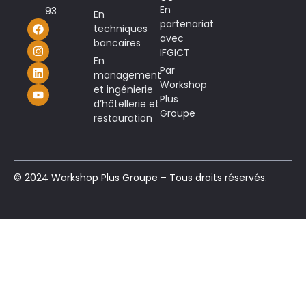
En
93
En
partenariat
techniques
avec
bancaires
IFGICT
En
Par
management
Workshop
et ingénierie
Plus
d’hôtellerie et
Groupe
restauration
© 2024 Workshop Plus Groupe – Tous droits réservés.