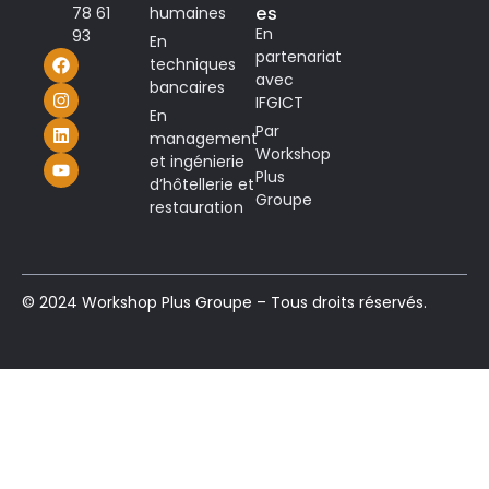
es
78 61
humaines
En
93
En
partenariat
techniques
avec
bancaires
IFGICT
En
Par
management
Workshop
et ingénierie
Plus
d’hôtellerie et
Groupe
restauration
© 2024 Workshop Plus Groupe – Tous droits réservés.