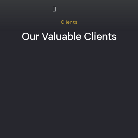
Formation Professionnelle
Formations certifiantes
Intra-Entreprises
Clients
Our Valuable Clients