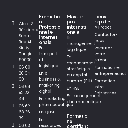
Formatio
Master
Liens
n
pro
rapides
Clara 2
Professio
internati
A Propos
Résidence
nnelle
onale
Contacter-
Santa
internati
En
nous
Rue Al
onale
management
Kindy
En
Recrutez
logistique
Tangier
transport
votre
En
90000
et
talent
management
logistique
06 60
Formation en
stratégique
20 94
En e-
entrepreneuriat
du capital
90
business &
humain (RH)
Formation
marketing
06 64
Intra-
En HSE
digital
52 22
Entreprises
En management
44
En marketing
pharmaceutique
pharmaceutique
06 62
68 36
En QHSE
Formatio
39
En
ns
06 63
ressources
certifiant