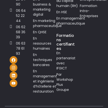
du capital
90
business &
humain (RH)
Formation
marketing
06 64
Intra-
En HSE
digital
52 22
Entreprises
En management
44
En marketing
pharmaceutique
pharmaceutique
06 62
68 36
En QHSE
Formatio
39
En
ns
06 63
ressources
certifiant
es
78 61
humaines
En
93
En
partenariat
techniques
avec
bancaires
IFGICT
En
Par
management
Workshop
et ingénierie
Plus
d’hôtellerie et
Groupe
restauration