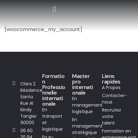
Formation Professionnelle
Formations certifiantes
Intra-Entreprises
[woocommerce_my_account]
Formatio
Master
Liens
n
pro
rapides
Clara 2
Professio
internati
A Propos
Résidence
nnelle
onale
Contacter-
Santa
internati
En
nous
Rue Al
onale
management
Kindy
En
Recrutez
logistique
Tangier
transport
votre
En
90000
et
talent
management
logistique
06 60
Formation en
stratégique
20 94
En e-
entrepreneuriat