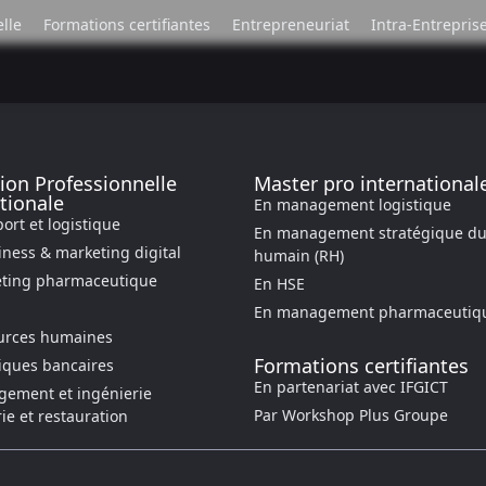
lle
Formations certifiantes
Entrepreneuriat
Intra-Entrepris
ion Professionnelle
Master pro international
tionale
En management logistique
ort et logistique
En management stratégique du 
iness & marketing digital
humain (RH)
eting pharmaceutique
En HSE
En management pharmaceutiq
urces humaines
Formations certifiantes
iques bancaires
En partenariat avec IFGICT
ement et ingénierie
Par Workshop Plus Groupe
rie et restauration