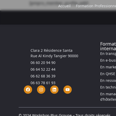
[pmpro_member_profile_edit]
Accueil
Formation Professionne
Format
interna
Clara 2 Résidence Santa
En transp
Rue Al Kindy Tangier 90000
En e-bus
06 60 20 94 90
En mark
06 64 52 22 44
En QHSE
06 62 68 36 39
En resso
06 63 78 61 93
En techn
En manag
d’hôtelle
© 2024 Workshop Plus Groupe – Tous droits réservés.