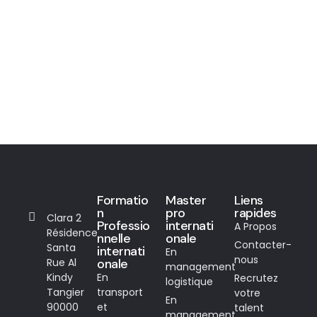
Formatio
Master
Liens
n
pro
rapides
Clara 2
Professio
internati
A Propos
Résidence
nnelle
onale
Contacter-
Santa
internati
En
nous
Rue Al
onale
management
Kindy
En
Recrutez
logistique
Tangier
transport
votre
En
90000
et
talent
management