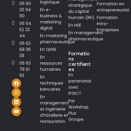
logistique
06 60
Formation en
stratégique
20 94
En e-
entrepreneuriat
du capital
90
business &
humain (RH)
Formation
marketing
06 64
Intra-
En HSE
digital
52 22
Entreprises
En management
44
En marketing
pharmaceutique
pharmaceutique
06 62
68 36
En QHSE
Formatio
39
En
ns
06 63
ressources
certifiant
es
78 61
humaines
En
93
En
partenariat
techniques
avec
bancaires
IFGICT
En
Par
management
Workshop
et ingénierie
Plus
d’hôtellerie et
Groupe
restauration